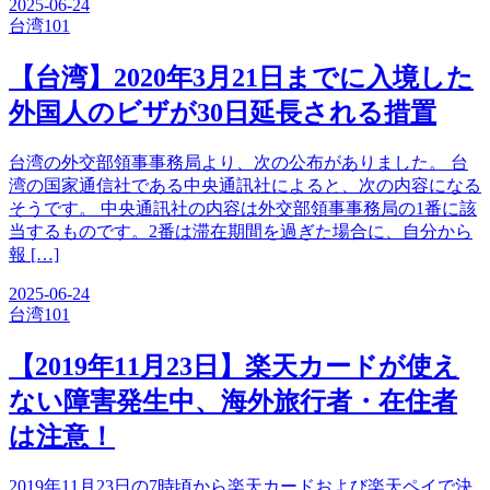
2025-06-24
台湾
101
【台湾】2020年3月21日までに入境した
外国人のビザが30日延長される措置
台湾の外交部領事事務局より、次の公布がありました。 台
湾の国家通信社である中央通訊社によると、次の内容になる
そうです。 中央通訊社の内容は外交部領事事務局の1番に該
当するものです。2番は滞在期間を過ぎた場合に、自分から
報 […]
2025-06-24
台湾
101
【2019年11月23日】楽天カードが使え
ない障害発生中、海外旅行者・在住者
は注意！
2019年11月23日の7時頃から楽天カードおよび楽天ペイで決