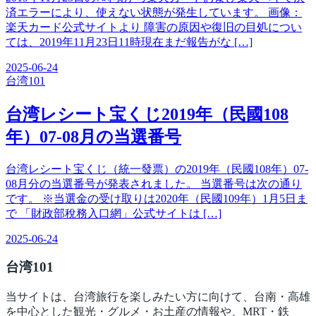
済エラーにより、使えない状態が発生しています。 画像：
楽天カード公式サイトより 障害の原因や復旧の目処につい
ては、2019年11月23日11時現在まだ報告がな […]
2025-06-24
台湾
101
台湾レシート宝くじ2019年（民國108
年）07-08月の当選番号
台湾レシート宝くじ（統一發票）の2019年（民國108年）07-
08月分の当選番号が発表されました。 当選番号は次の通り
です。 ※当選金の受け取りは2020年（民國109年）1月5日ま
で 「財政部稅務入口網」公式サイトは […]
2025-06-24
台湾
101
当サイトは、台湾旅行を楽しみたい方に向けて、台南・高雄
を中心とした観光・グルメ・お土産の情報や、MRT・鉄