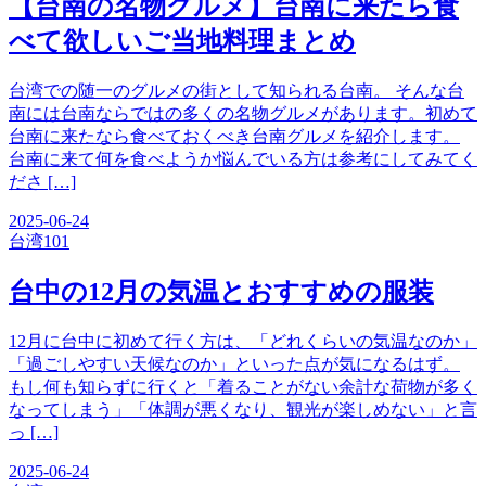
【台南の名物グルメ】台南に来たら食
べて欲しいご当地料理まとめ
台湾での随一のグルメの街として知られる台南。 そんな台
南には台南ならではの多くの名物グルメがあります。初めて
台南に来たなら食べておくべき台南グルメを紹介します。
台南に来て何を食べようか悩んでいる方は参考にしてみてく
ださ […]
2025-06-24
台湾
101
台中の12月の気温とおすすめの服装
12月に台中に初めて行く方は、「どれくらいの気温なのか」
「過ごしやすい天候なのか」といった点が気になるはず。
もし何も知らずに行くと「着ることがない余計な荷物が多く
なってしまう」「体調が悪くなり、観光が楽しめない」と言
っ […]
2025-06-24